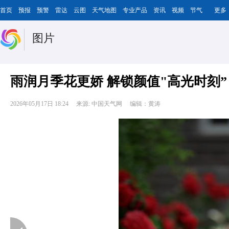
首页
预报
预警
雷达
云图
天气地图
专业产品
资讯
视频
节气
更多
图片
雨润月季花更娇 解锁颜值"高光时刻”
2026年05月17日 18:24
来源: 中国天气网
编辑：黄涛