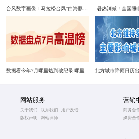
台风数字画像：马拉松台风“白海豚”将影响十余省份
暑热消减！全国睡
数据看今年7月哪里热到破纪录 哪里暑热连轴转
网站服务
营销
关于我们
联系我们
用户反馈
商务合
版权声明
网站律师
媒资合