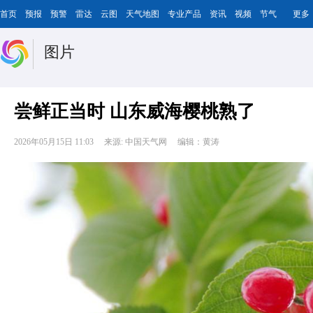
首页
预报
预警
雷达
云图
天气地图
专业产品
资讯
视频
节气
更多
图片
尝鲜正当时 山东威海樱桃熟了
2026年05月15日 11:03
来源: 中国天气网
编辑：黄涛