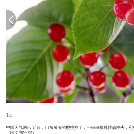
1
/5
中国天气网讯 近日，山东威海的樱桃熟了，一串串樱桃挂满枝头，宛
（图文/宋永强）