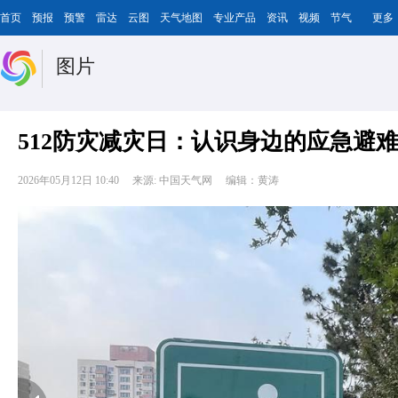
首页
预报
预警
雷达
云图
天气地图
专业产品
资讯
视频
节气
更多
图片
512防灾减灾日：认识身边的应急避
2026年05月12日 10:40
来源: 中国天气网
编辑：黄涛