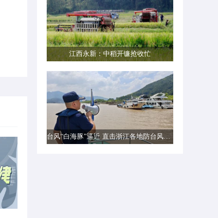
江西永新：中稻开镰抢收忙
台风“白海豚”逼近 直击浙江各地防台风一线现场