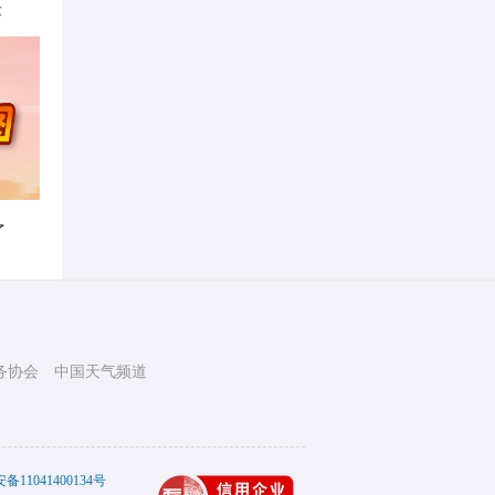
律
了
务协会
中国天气频道
11041400134号