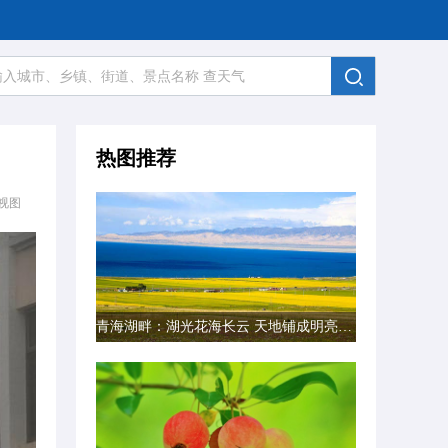
热图推荐
视图
青海湖畔：湖光花海长云 天地铺成明亮画卷