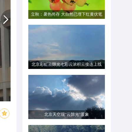
立秋：暑热尚存 大自然已埋下红黄伏笔
北京彩虹云隙光七彩云浓积云接连上线
北京天空现“云隙光”景象