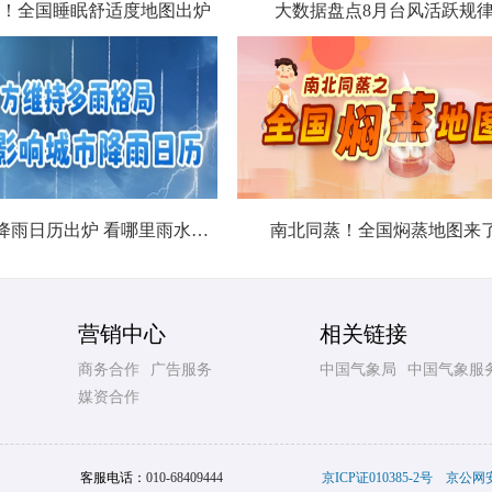
！全国睡眠舒适度地图出炉
大数据盘点8月台风活跃规
北方城市降雨日历出炉 看哪里雨水超长待机
南北同蒸！全国焖蒸地图来
营销中心
相关链接
商务合作
广告服务
中国气象局
中国气象服
媒资合作
客服电话：
010-68409444
京ICP证010385-2号
京公网安备