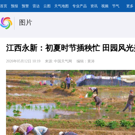
首页
预报
预警
雷达
云图
天气地图
专业产品
资讯
视频
节气
更多
图片
江西永新：初夏时节插秧忙 田园风光
2026年05月12日 10:19
来源: 中国天气网
编辑：黄涛