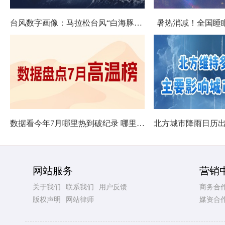
台风数字画像：马拉松台风“白海豚”将影响十余省份
暑热消减！全国睡
数据看今年7月哪里热到破纪录 哪里暑热连轴转
网站服务
营销
关于我们
联系我们
用户反馈
商务合
版权声明
网站律师
媒资合