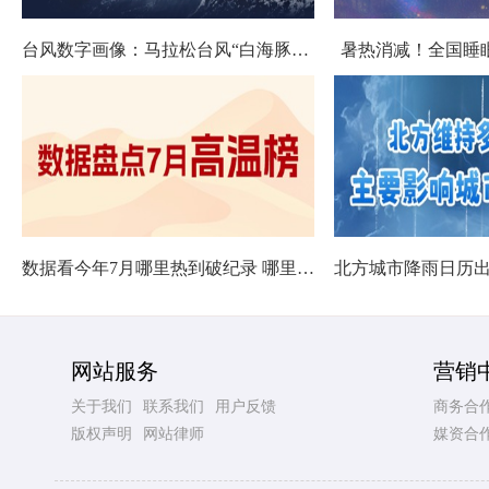
台风数字画像：马拉松台风“白海豚”将影响十余省份
暑热消减！全国睡
数据看今年7月哪里热到破纪录 哪里暑热连轴转
网站服务
营销
关于我们
联系我们
用户反馈
商务合
版权声明
网站律师
媒资合