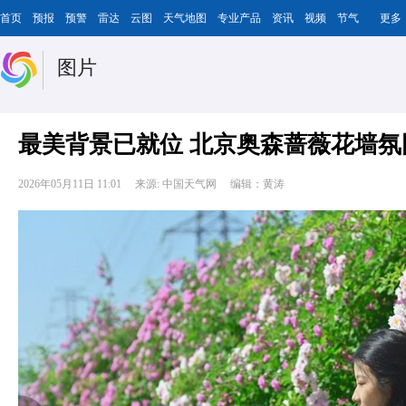
首页
预报
预警
雷达
云图
天气地图
专业产品
资讯
视频
节气
更多
图片
最美背景已就位 北京奥森蔷薇花墙氛
2026年05月11日 11:01
来源: 中国天气网
编辑：黄涛