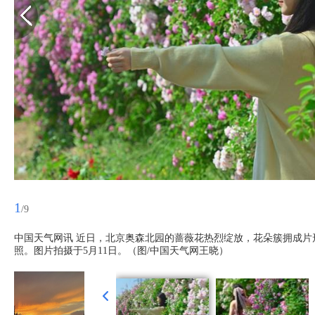
1
/9
中国天气网讯 近日，北京奥森北园的蔷薇花热烈绽放，花朵簇拥成
照。图片拍摄于5月11日。（图/中国天气网王晓）