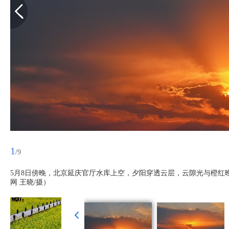
1
/9
5月8日傍晚，北京延庆官厅水库上空，夕阳穿透云层，云隙光与橙红
网 王晓/摄）