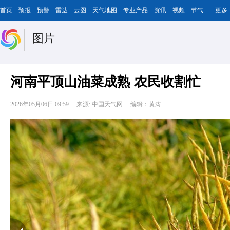
首页
预报
预警
雷达
云图
天气地图
专业产品
资讯
视频
节气
更多
图片
河南平顶山油菜成熟 农民收割忙
2026年05月06日 09:59
来源: 中国天气网
编辑：黄涛