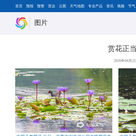
首页
预报
预警
雷达
云图
天气地图
专业产品
资讯
视频
节气
图片
赏花正当
2026年04月22