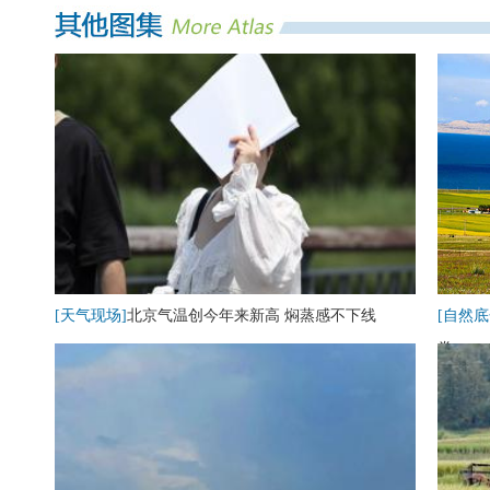
[天气现场]
北京气温创今年来新高 焖蒸感不下线
[自然底
卷