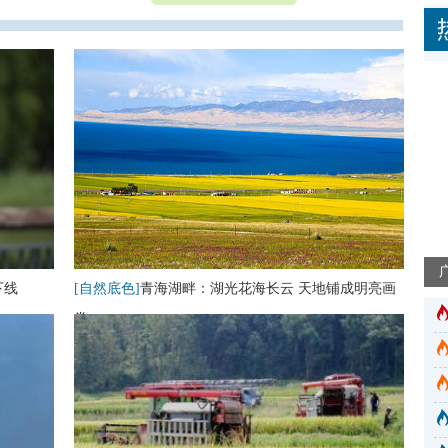
下线
[自然底色]
青海湖畔：湖光花海长云 天地铺成明亮画
卷