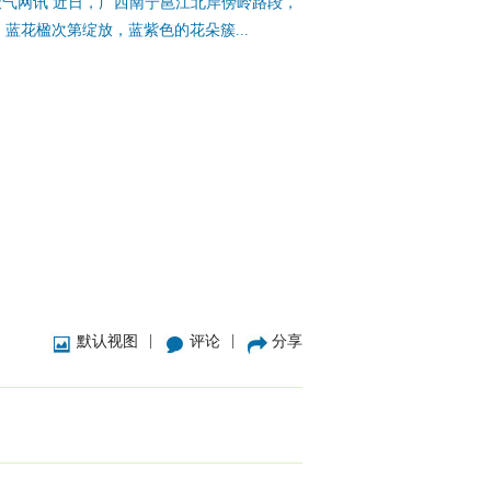
天气网讯 近日，广西南宁邕江北岸傍岭路段，
蓝花楹次第绽放，蓝紫色的花朵簇...
|
|
默认视图
评论
分享