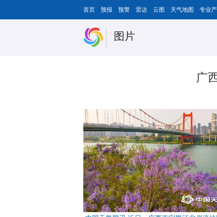
首页
预报
预警
雷达
云图
天气地图
专业产
图片
广