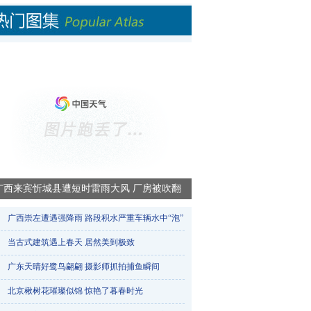
广西来宾忻城县遭短时雷雨大风 厂房被吹翻
广西崇左遭遇强降雨 路段积水严重车辆水中“泡”​
当古式建筑遇上春天 居然美到极致
广东天晴好鹭鸟翩翩 摄影师抓拍捕鱼瞬间
北京楸树花璀璨似锦 惊艳了暮春时光