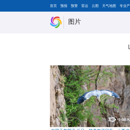
首页
预报
预警
雷达
云图
天气地图
专业产
图片