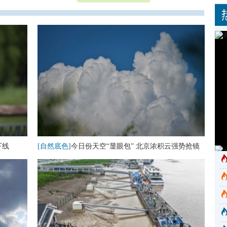
下线
[自然底色]
今日份天空“显眼包” 北京浓积云强势抢镜