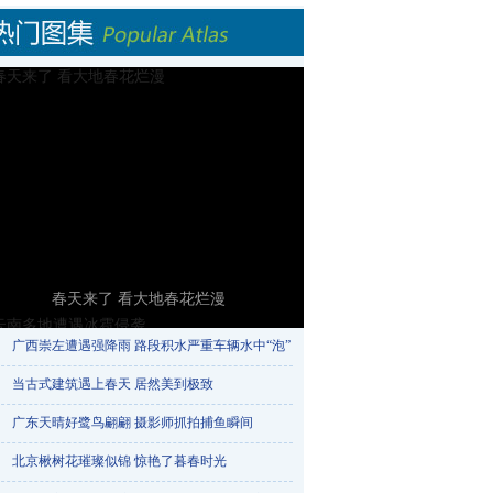
春天来了 看大地春花烂漫
广西崇左遭遇强降雨 路段积水严重车辆水中“泡”​
当古式建筑遇上春天 居然美到极致
广东天晴好鹭鸟翩翩 摄影师抓拍捕鱼瞬间
北京楸树花璀璨似锦 惊艳了暮春时光