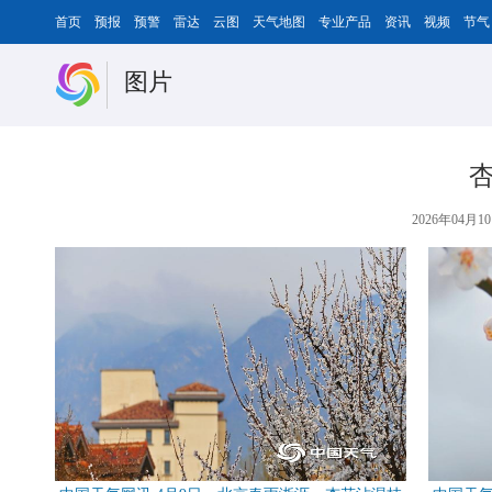
首页
预报
预警
雷达
云图
天气地图
专业产品
资讯
视频
节气
图片
2026年04月10