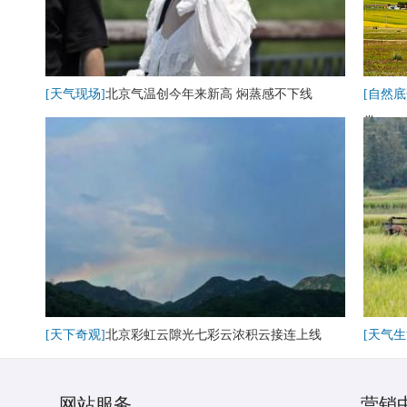
[天气现场]
北京气温创今年来新高 焖蒸感不下线
[自然底
卷
[天下奇观]
北京彩虹云隙光七彩云浓积云接连上线
[天气生
网站服务
营销