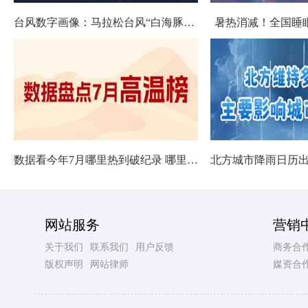
台风数字画像：马拉松台风“白海豚”将影响十余省份
暑热消减！全国睡
数据看今年7月哪里热到破纪录 哪里暑热连轴转
网站服务
营销
关于我们
联系我们
用户反馈
商务合
版权声明
网站律师
媒资合