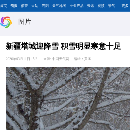
首页
预报
预警
雷达
云图
天气地图
专业产品
资讯
视频
节气
更多
图片
新疆塔城迎降雪 积雪明显寒意十足
2026年03月11日 15:21
来源: 中国天气网
编辑：黄涛