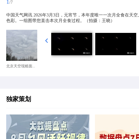
1
/7
中国天气网讯 2026年3月3日，元宵节，本年度唯一一次月全食在
色彩。一组图带您直击本次月全食过程。（拍摄：王晓）
北京天空现糙面...
独家策划