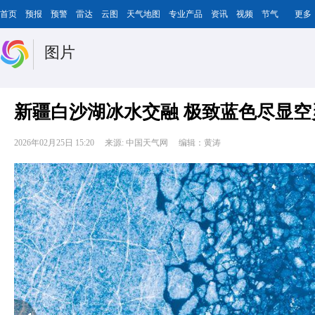
首页
预报
预警
雷达
云图
天气地图
专业产品
资讯
视频
节气
更多
图片
新疆白沙湖冰水交融 极致蓝色尽显空
2026年02月25日 15:20
来源: 中国天气网
编辑：黄涛