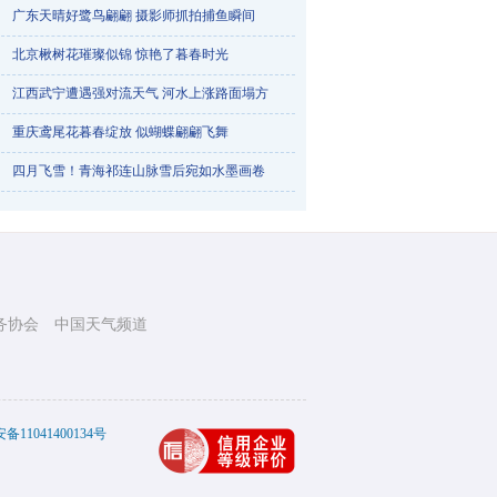
广东天晴好鹭鸟翩翩 摄影师抓拍捕鱼瞬间
北京楸树花璀璨似锦 惊艳了暮春时光
江西武宁遭遇强对流天气 河水上涨路面塌方
重庆鸢尾花暮春绽放 似蝴蝶翩翩飞舞
烟台天气一天三变 降雨冰雹降雪轮番登场
四月飞雪！青海祁连山脉雪后宛如水墨画卷
务协会
中国天气频道
踏青赏梅正当时 航拍武汉东湖梅花竞相绽放
11041400134号