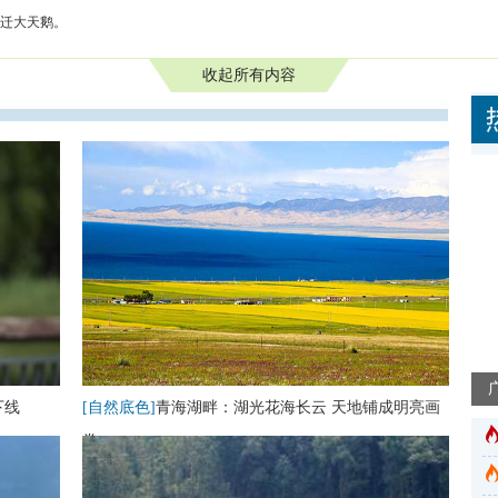
南迁大天鹅。
收起所有内容
下线
[自然底色]
青海湖畔：湖光花海长云 天地铺成明亮画
卷