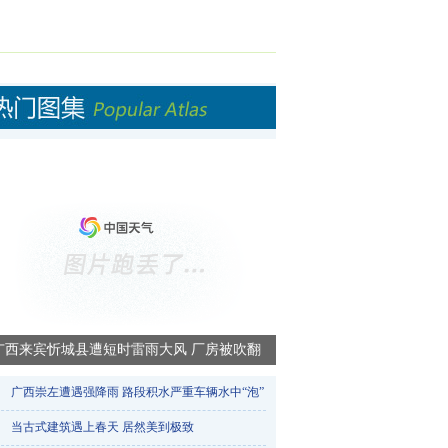
广西来宾忻城县遭短时雷雨大风 厂房被吹翻
广西崇左遭遇强降雨 路段积水严重车辆水中“泡”​
当古式建筑遇上春天 居然美到极致