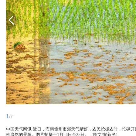
1
/7
中国天气网讯 近日，海南儋州市郊天气晴好，农民抢抓农时，忙碌
机盎然的景象。图片拍摄于1月24日至25日。（图文/黎新民）