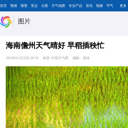
首页
预报
预警
雷达
云图
天气地图
专业产品
资讯
视频
节气
更多
图片
海南儋州天气晴好 早稻插秧忙
2026年01月26日 09:56
来源: 中国天气网
编辑：黄涛