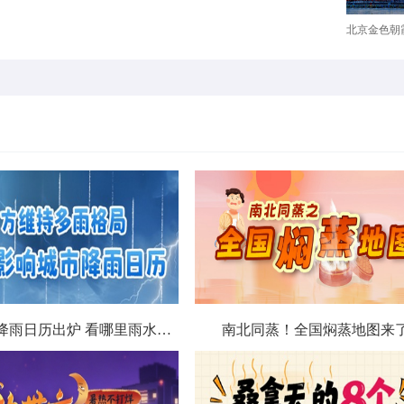
北京金色朝霞
北方城市降雨日历出炉 看哪里雨水超长待机
南北同蒸！全国焖蒸地图来