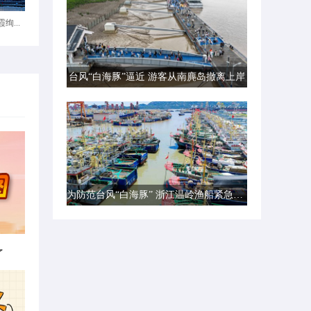
绚...
台风“白海豚”逼近 游客从南麂岛撤离上岸
为防范台风“白海豚” 浙江温岭渔船紧急转港避风
了