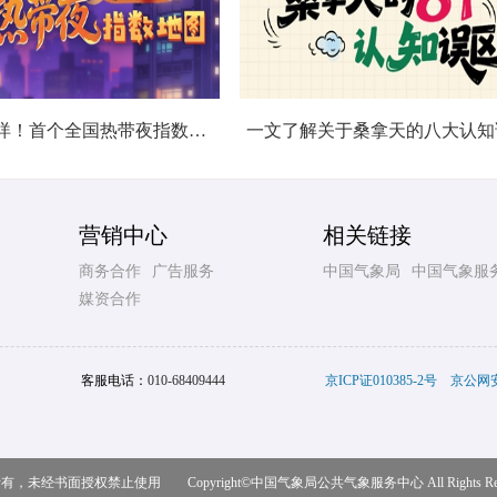
暑热不打烊！首个全国热带夜指数地图发布
一文了解关于桑拿天的八大认知
营销中心
相关链接
商务合作
广告服务
中国气象局
中国气象服
媒资合作
客服电话：
010-68409444
京ICP证010385-2号
京公网安备
，未经书面授权禁止使用 Copyright©
中国气象局公共气象服务中心
All Rights R