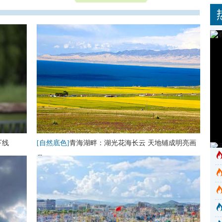
下线
[自然底色]
青海湖畔：湖光花海长云 天地铺成明亮画
卷