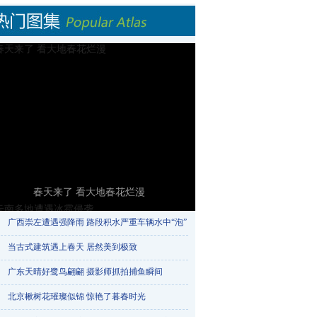
春天来了 看大地春花烂漫
广西崇左遭遇强降雨 路段积水严重车辆水中“泡”​
当古式建筑遇上春天 居然美到极致
广东天晴好鹭鸟翩翩 摄影师抓拍捕鱼瞬间
北京楸树花璀璨似锦 惊艳了暮春时光