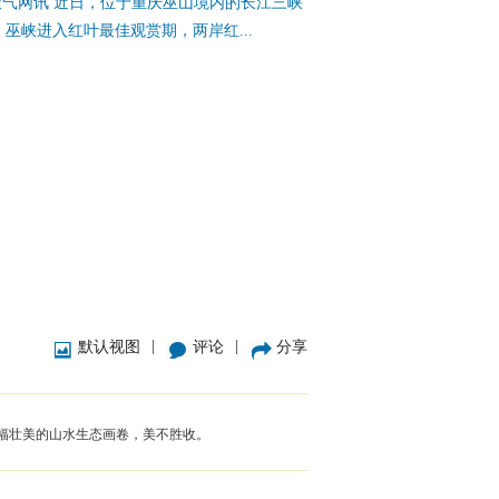
天气网讯 近日，位于重庆巫山境内的长江三峡
巫峡进入红叶最佳观赏期，两岸红...
|
|
默认视图
评论
分享
幅壮美的山水生态画卷，美不胜收。