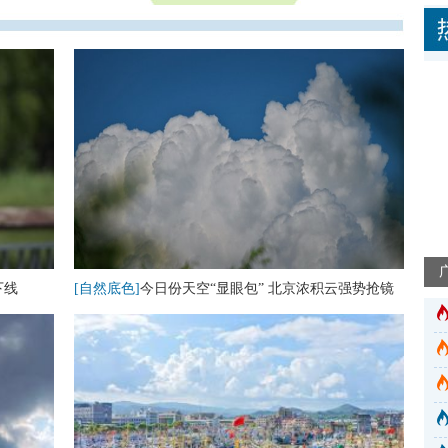
下线
[自然底色]
今日份天空“显眼包” 北京浓积云强势抢镜