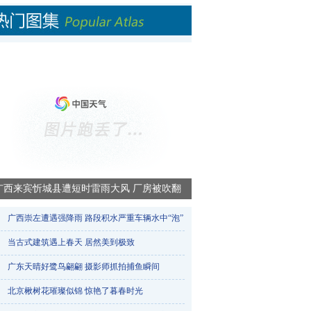
广西来宾忻城县遭短时雷雨大风 厂房被吹翻
广西崇左遭遇强降雨 路段积水严重车辆水中“泡”​
当古式建筑遇上春天 居然美到极致
广东天晴好鹭鸟翩翩 摄影师抓拍捕鱼瞬间
北京楸树花璀璨似锦 惊艳了暮春时光