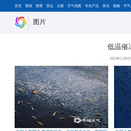
首页
预报
预警
雷达
云图
天气地图
专业产品
资讯
视频
节气
图片
低温催
2025年12月02