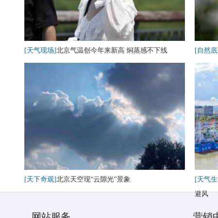
[天气现场]
北京气温创今年来新高 焖蒸感不下线
[自然底
[天下奇观]
北京天空现“云隙光”景象
[天气生
避风
网站服务
营销