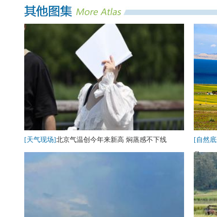
[天气现场]
北京气温创今年来新高 焖蒸感不下线
[自然底
卷