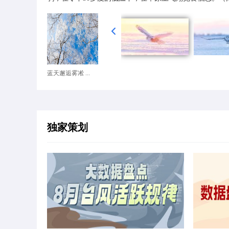
蓝天邂逅雾凇 ...
独家策划