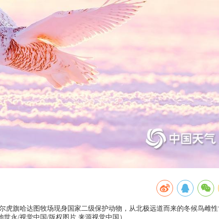
陈巴尔虎旗哈达图牧场现身国家二级保护动物，从北极远道而来的冬候鸟雌性
世永/视觉中国/版权图片 来源视觉中国）