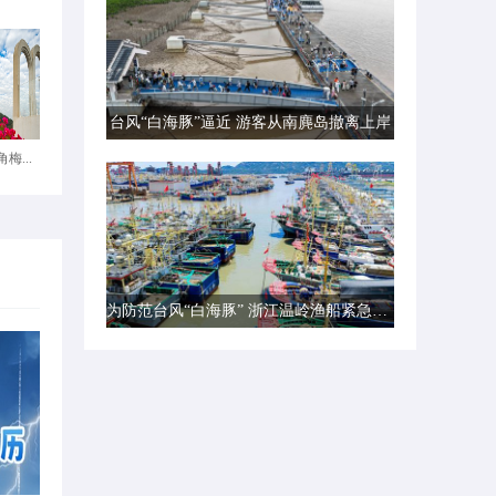
台风“白海豚”逼近 游客从南麂岛撤离上岸
梅...
为防范台风“白海豚” 浙江温岭渔船紧急转港避风