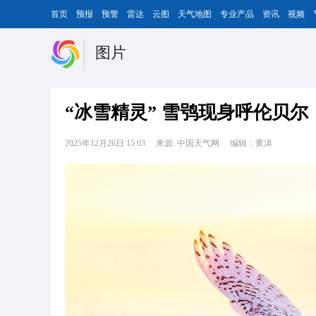
首页
预报
预警
雷达
云图
天气地图
专业产品
资讯
视频
图片
“冰雪精灵” 雪鸮现身呼伦贝尔
2025年12月26日 15:03
来源: 中国天气网
编辑：黄涛