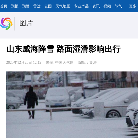
首页
预报
预警
雷达
云图
天气地图
专业产品
资讯
视频
节气
更多
图片
山东威海降雪 路面湿滑影响出行
2025年12月25日 12:12
来源: 中国天气网
编辑：黄涛