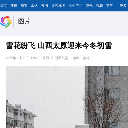
首页
预报
预警
雷达
云图
天气地图
专业产品
资讯
视频
节气
更多
图片
雪花纷飞 山西太原迎来今冬初雪
2025年12月12日 13:47
来源: 中国天气网
编辑：黄涛