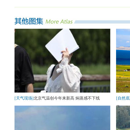
[天气现场]
北京气温创今年来新高 焖蒸感不下线
[自然底
卷