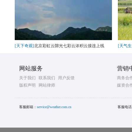
[天下奇观]
北京彩虹云隙光七彩云浓积云接连上线
[天气生
网站服务
营销
关于我们
联系我们
用户反馈
商务合
版权声明
网站律师
媒资合
客服邮箱：
service@weather.com.cn
客服电话