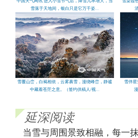
中国天气网讯 进入小雪节气后，降雪几率增大，当
雪染霞
雪落于天地间，银白只是它万千姿...
雪覆山峦，白褐相依，云雾裹雪，漫绕峰峦，静谧
雪伴星
中藏着苍茫之意。（签约供稿人/视...
漫
延深阅读
当雪与周围景致相融，每一