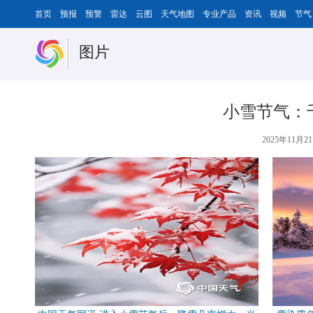
首页
预报
预警
雷达
云图
天气地图
专业产品
资讯
视频
节气
图片
小雪节气：
2025年11月21