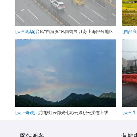
[天气现场]
台风“白海豚”风雨铺展 江苏上海部分地区
[自然底
出现积水
卷
[天下奇观]
北京彩虹云隙光七彩云浓积云接连上线
[天气生
网站服务
营销