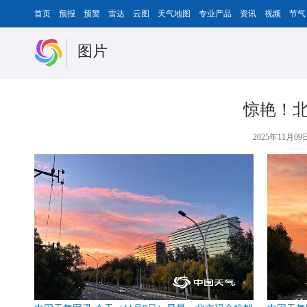
首页
预报
预警
雷达
云图
天气地图
专业产品
资讯
视频
节气
图片
惊艳！北
2025年11月09日