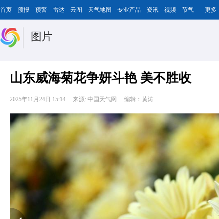
首页
预报
预警
雷达
云图
天气地图
专业产品
资讯
视频
节气
更多
图片
山东威海菊花争妍斗艳 美不胜收
2025年11月24日 15:14
来源: 中国天气网
编辑：黄涛