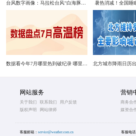
台风数字画像：马拉松台风“白海豚”将影响十余省份
暑热消减！全国睡
数据看今年7月哪里热到破纪录 哪里暑热连轴转
网站服务
营销
关于我们
联系我们
用户反馈
商务合
版权声明
网站律师
媒资合
客服邮箱：
service@weather.com.cn
客服电话