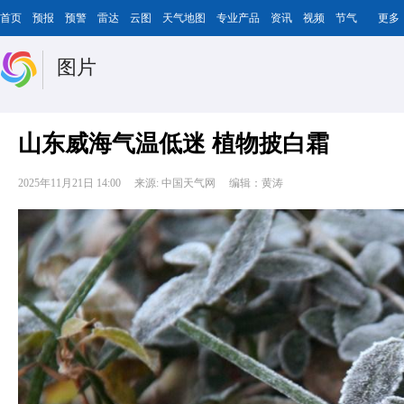
首页
预报
预警
雷达
云图
天气地图
专业产品
资讯
视频
节气
更多
图片
山东威海气温低迷 植物披白霜
2025年11月21日 14:00
来源: 中国天气网
编辑：黄涛