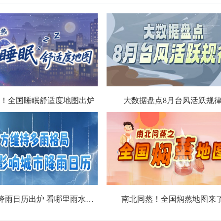
！全国睡眠舒适度地图出炉
大数据盘点8月台风活跃规
北方城市降雨日历出炉 看哪里雨水超长待机
南北同蒸！全国焖蒸地图来