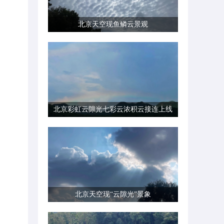
北京天空现鱼鳞云景观
北京彩虹云隙光七彩云浓积云接连上线
北京天空现“云隙光”景象