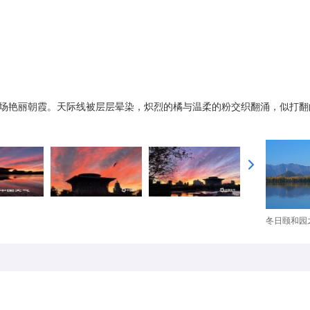
来一场艳丽朝霞。天际线被层层晕染，炽烈的橘与温柔的粉交织翻涌，似打翻
冬日颐和园之