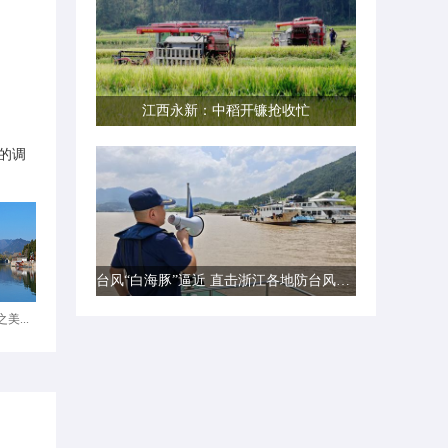
江西永新：中稻开镰抢收忙
的调
台风“白海豚”逼近 直击浙江各地防台风一线现场
美...