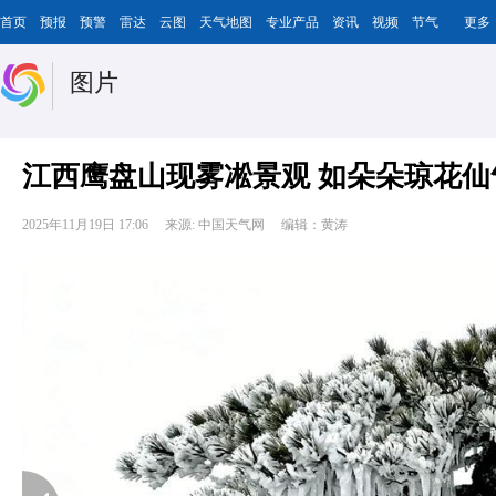
首页
预报
预警
雷达
云图
天气地图
专业产品
资讯
视频
节气
更多
图片
江西鹰盘山现雾凇景观 如朵朵琼花仙
2025年11月19日 17:06
来源: 中国天气网
编辑：黄涛