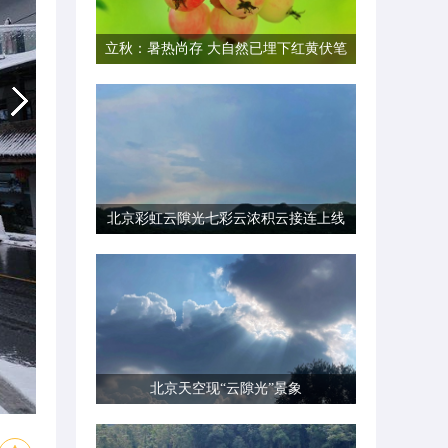
立秋：暑热尚存 大自然已埋下红黄伏笔
北京彩虹云隙光七彩云浓积云接连上线
北京天空现“云隙光”景象