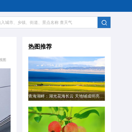
热图推荐
视图
青海湖畔：湖光花海长云 天地铺成明亮画卷