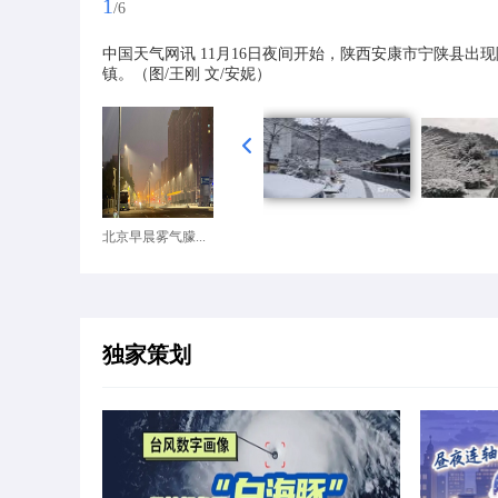
1
/6
中国天气网讯 11月16日夜间开始，陕西安康市宁陕县出
镇。（图/王刚 文/安妮）
北京早晨雾气朦...
独家策划