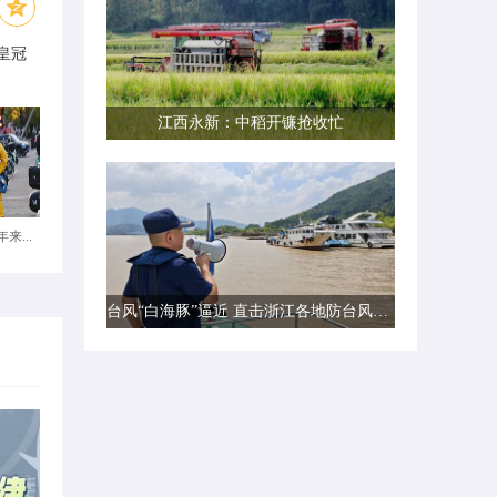
皇冠
江西永新：中稻开镰抢收忙
来...
台风“白海豚”逼近 直击浙江各地防台风一线现场