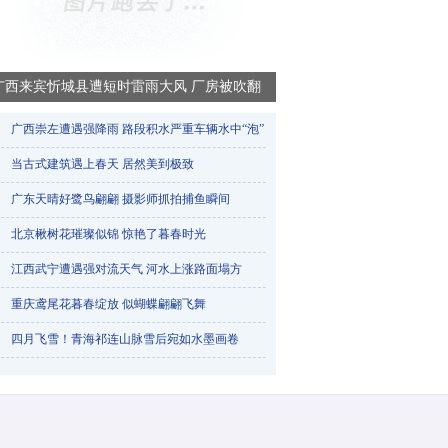
广西来宾忻城县遭短时雷雨大风 厂房被吹翻
广西崇左遭遇强降雨 路段积水严重车辆水中“泡”​
当古式建筑遇上春天 居然美到极致
广东天晴好鹭鸟翩翩 摄影师抓拍捕鱼瞬间
北京楸树花璀璨似锦 惊艳了暮春时光
江西武宁遭遇强对流天气 河水上涨路面塌方
重庆鸢尾花暮春绽放 似蝴蝶翩翩飞舞
烟台天气一天三变 降雨冰雹降雪轮番登场
四月飞雪！青海祁连山脉雪后宛如水墨画卷