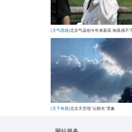
[天气现场]
北京气温创今年来新高 焖蒸感不
[天下奇观]
北京天空现“云隙光”景象
网站服务