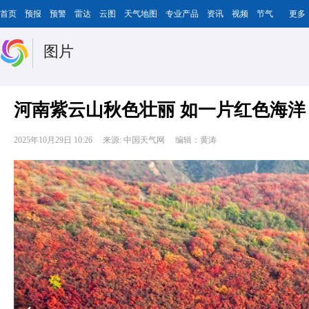
首页
预报
预警
雷达
云图
天气地图
专业产品
资讯
视频
节气
更多
图片
河南紫云山秋色壮丽 如一片红色海洋
2025年10月29日 10:26
来源: 中国天气网
编辑：黄涛