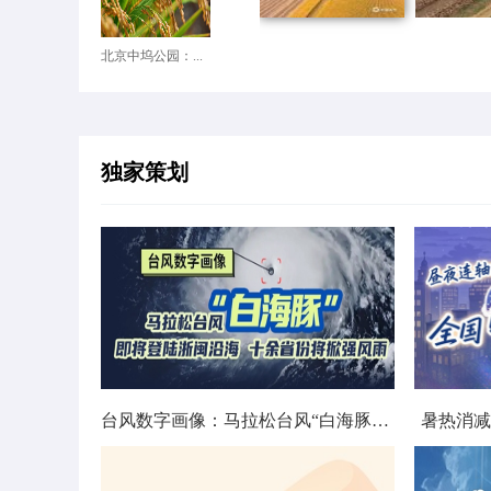
北京中坞公园：...
独家策划
台风数字画像：马拉松台风“白海豚”将影响十余省份
暑热消减