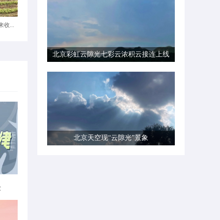
收...
北京彩虹云隙光七彩云浓积云接连上线
北京天空现“云隙光”景象
律