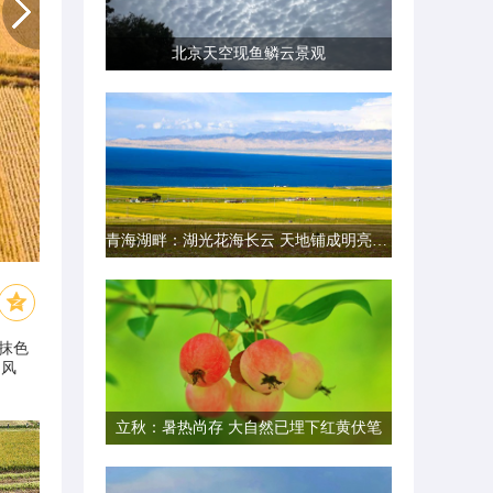
北京天空现鱼鳞云景观
青海湖畔：湖光花海长云 天地铺成明亮画卷
抹色
田风
立秋：暑热尚存 大自然已埋下红黄伏笔