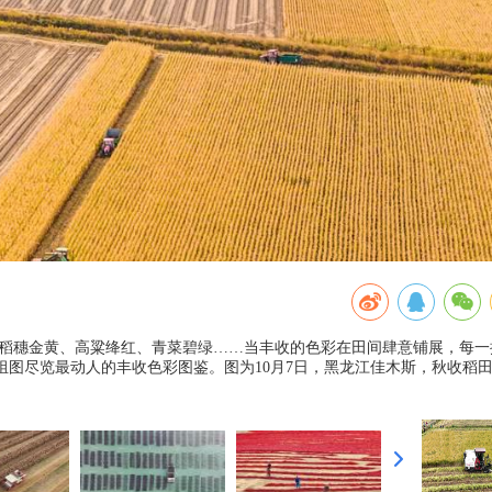
季。稻穗金黄、高粱绛红、青菜碧绿……当丰收的色彩在田间肆意铺展，每一
图尽览最动人的丰收色彩图鉴。图为10月7日，黑龙江佳木斯，秋收稻