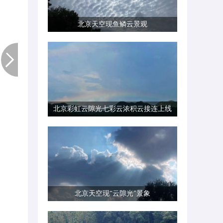
北京天空现鱼鳞云景观
北京彩虹云隙光七彩云浓积云接连上线
北京天空现“云隙光”景象