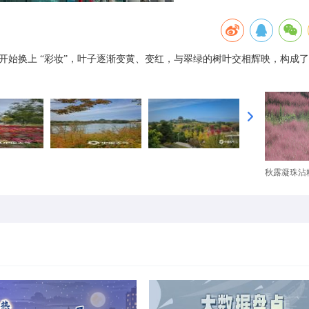
开始换上 “彩妆”，叶子逐渐变黄、变红，与翠绿的树叶交相辉映，构成
秋露凝珠沾粉