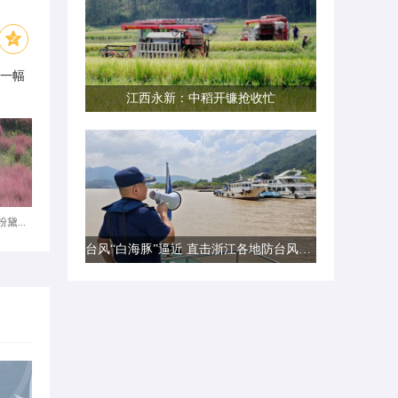
了一幅
江西永新：中稻开镰抢收忙
黛...
台风“白海豚”逼近 直击浙江各地防台风一线现场