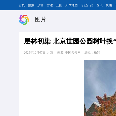
首页
预报
预警
雷达
云图
天气地图
专业产品
资讯
视频
图片
层林初染 北京世园公园树叶换“
2025年10月07日 14:33
来源: 中国天气网
编辑：杨兴