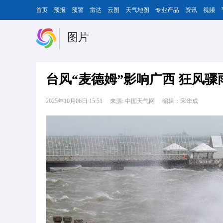
首页
预报
预警
雷达
云图
天气地图
专业产品
资讯
视频
图片
台风“麦德姆”影响广西 狂风
2025年10月06日 15:51
来源: 中国天气网
编辑：宋华成