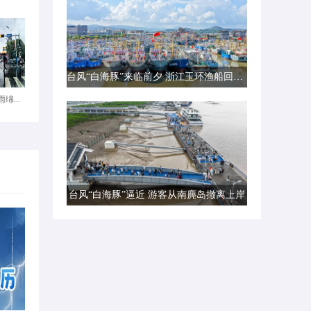
台风“白海豚”来临前夕 浙江玉环渔船回港避风
绵...
台风“白海豚”逼近 游客从南麂岛撤离上岸