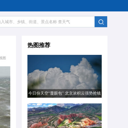
热图推荐
视图
今日份天空“显眼包” 北京浓积云强势抢镜