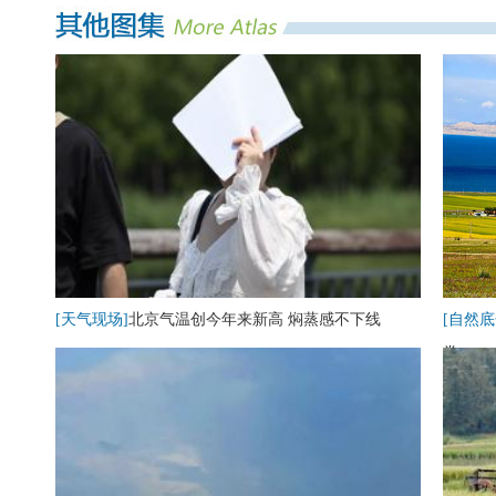
[天气现场]
北京气温创今年来新高 焖蒸感不下线
[自然底
卷