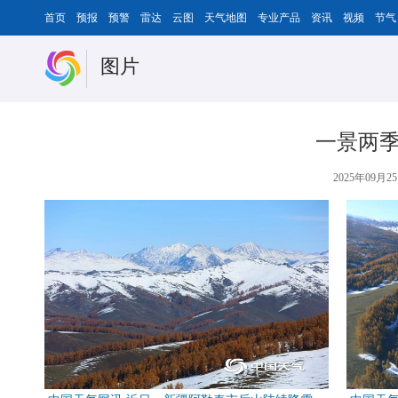
首页
预报
预警
雷达
云图
天气地图
专业产品
资讯
视频
节气
图片
一景两季
2025年09月25