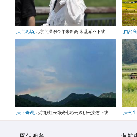
[天气现场]
北京气温创今年来新高 焖蒸感不下线
[自然底
卷
[天下奇观]
北京彩虹云隙光七彩云浓积云接连上线
[天气生
网站服务
营销