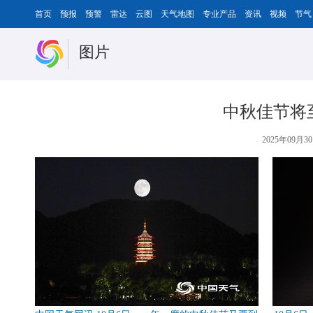
首页
预报
预警
雷达
云图
天气地图
专业产品
资讯
视频
节气
图片
中秋佳节将
2025年09月30