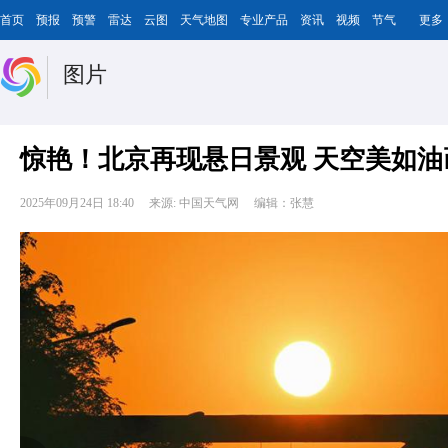
首页
预报
预警
雷达
云图
天气地图
专业产品
资讯
视频
节气
更多
图片
惊艳！北京再现悬日景观 天空美如油
2025年09月24日 18:40
来源: 中国天气网
编辑：张慧