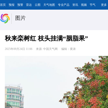
首页
预报
预警
雷达
云图
天气地图
专业产品
资讯
视频
节气
更多
图片
秋来栾树红 枝头挂满“胭脂果”
2025年09月24日 11:06
来源: 中国天气网
编辑：黄涛