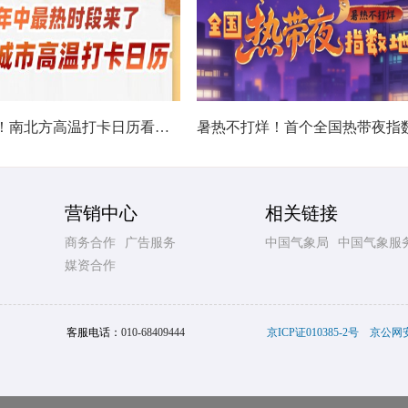
热在中伏！南北方高温打卡日历看哪里热力持久
营销中心
相关链接
商务合作
广告服务
中国气象局
中国气象服
媒资合作
客服电话：
010-68409444
京ICP证010385-2号
京公网安备