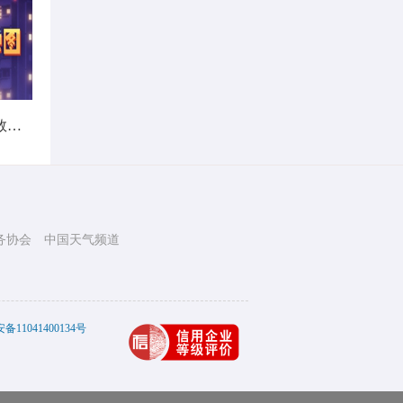
暑热不打烊！首个全国热带夜指数地图发布
务协会
中国天气频道
11041400134号