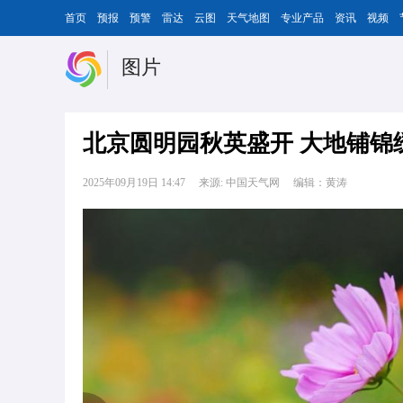
首页
预报
预警
雷达
云图
天气地图
专业产品
资讯
视频
图片
北京圆明园秋英盛开 大地铺锦
2025年09月19日 14:47
来源: 中国天气网
编辑：黄涛