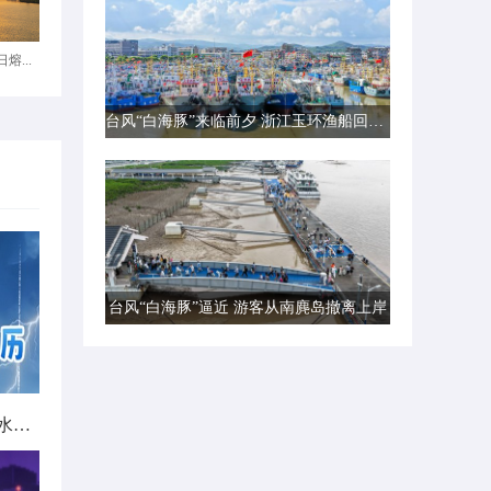
熔...
台风“白海豚”来临前夕 浙江玉环渔船回港避风
台风“白海豚”逼近 游客从南麂岛撤离上岸
北方城市降雨日历出炉 看哪里雨水超长待机