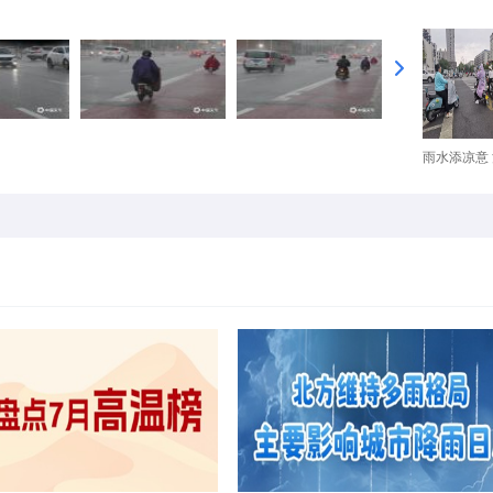
雨水添凉意 河