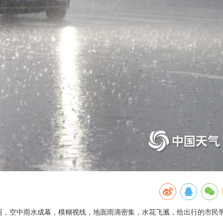
降雨，空中雨水成幕，模糊视线，地面雨滴密集，水花飞溅，给出行的市民