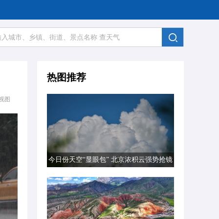
热图推荐
视图
今日份天空“显眼包” 北京浓积云强势抢镜