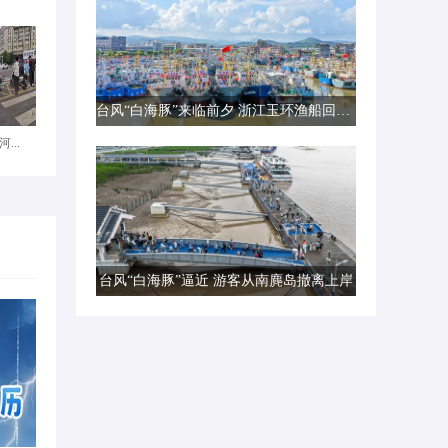
台风“白海豚”来临前夕 浙江玉环渔船回港避风
...
台风“白海豚”逼近 游客从南麂岛撤离上岸