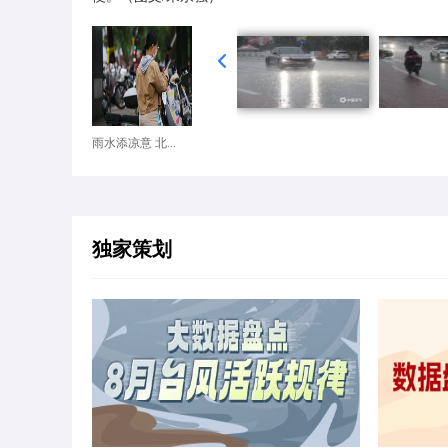
雨水添凉意 北...
独家策划