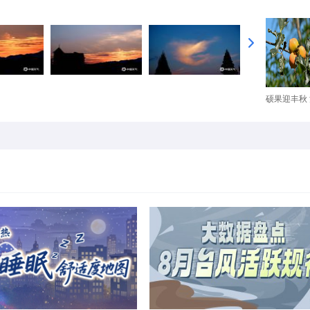
硕果迎丰秋 河