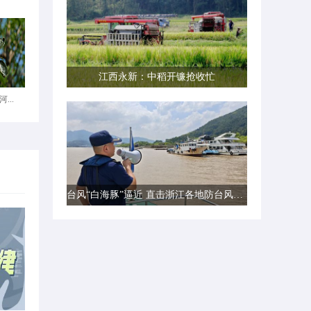
江西永新：中稻开镰抢收忙
...
台风“白海豚”逼近 直击浙江各地防台风一线现场