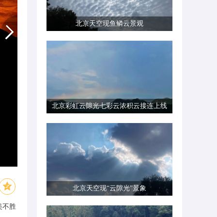
北京天空现鱼鳞云景观
北京彩虹云隙光七彩云浓积云接连上线
北京天空现“云隙光”景象
美不胜