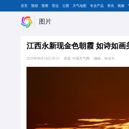
首页
预报
预警
雷达
云图
天气地图
专业产品
资讯
视频
图片
江西永新现金色朝霞 如诗如画
2025年09月14日 09:23
来源: 中国天气网
编辑：张佳为