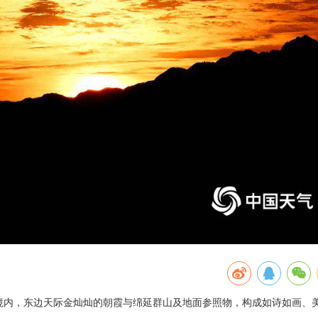
县境内，东边天际金灿灿的朝霞与绵延群山及地面参照物，构成如诗如画、