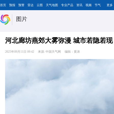
首页
预报
预警
雷达
云图
天气地图
专业产品
资讯
视频
节气
更多
图片
河北廊坊燕郊大雾弥漫 城市若隐若现
2025年09月11日 09:42
来源: 中国天气网
编辑：黄涛