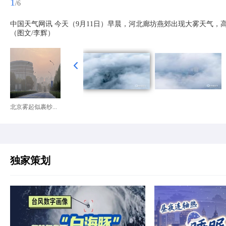
1
/6
中国天气网讯 今天（9月11日）早晨，河北廊坊燕郊出现大雾天气
（图文/李辉）
北京雾起似裹纱...
独家策划