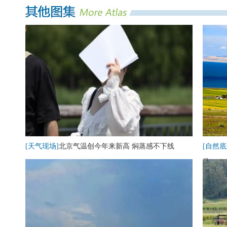
[天气现场]
北京气温创今年来新高 焖蒸感不下线
[自然底
卷