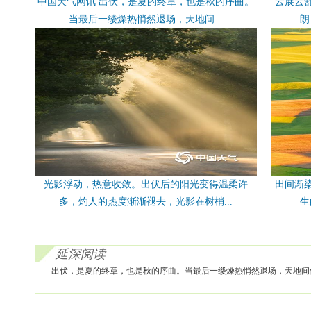
中国天气网讯 出伏，是夏的终章，也是秋的序曲。
云展云
当最后一缕燥热悄然退场，天地间...
朗
光影浮动，热意收敛。出伏后的阳光变得温柔许
田间渐
多，灼人的热度渐渐褪去，光影在树梢...
生
延深阅读
出伏，是夏的终章，也是秋的序曲。当最后一缕燥热悄然退场，天地间