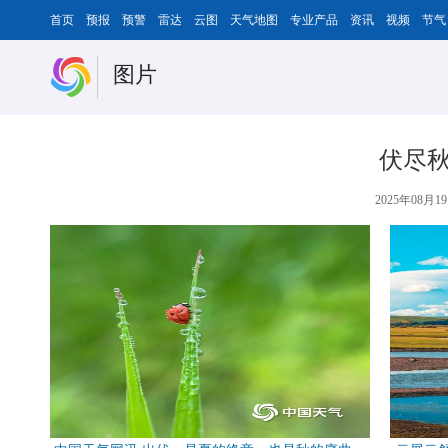
首页
预报
预警
雷达
云图
天气地图
专业产品
资讯
视频
节气
图片
伏尽秋
2025年08月19