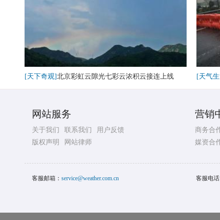
[天下奇观]
北京彩虹云隙光七彩云浓积云接连上线
[天气生
网站服务
营销
关于我们
联系我们
用户反馈
商务合
版权声明
网站律师
媒资合
客服邮箱：
service@weather.com.cn
客服电话