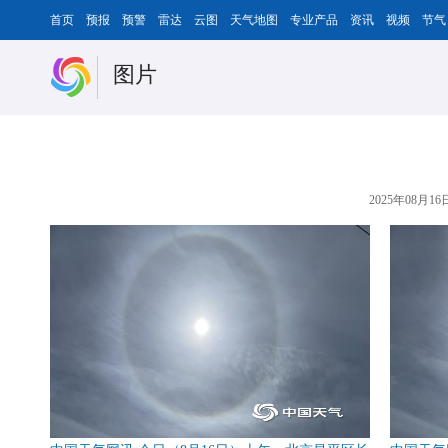
首页
预报
预警
雷达
云图
天气地图
专业产品
资讯
视频
节气
图片
2025年08月16日