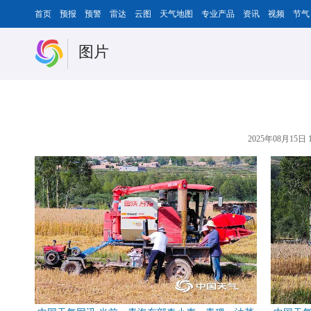
首页
预报
预警
雷达
云图
天气地图
专业产品
资讯
视频
节气
图片
2025年08月15日 1