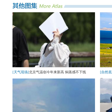
[天气现场]
北京气温创今年来新高 焖蒸感不下线
[自然底
卷